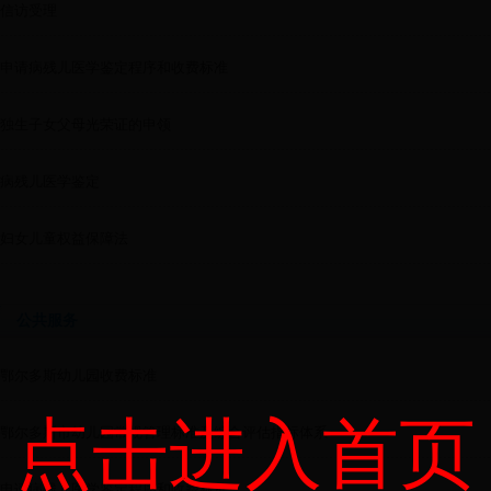
信访受理
申请病残儿医学鉴定程序和收费标准
独生子女父母光荣证的申领
病残儿医学鉴定
妇女儿童权益保障法
公共服务
鄂尔多斯幼儿园收费标准
点击进入首页
鄂尔多斯市幼儿园常规管理标准及综合评估指标体系
申请病残儿医学鉴定程序和收费标准