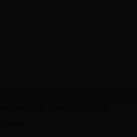
儿童
中共鄂尔多斯市委办公厅、鄂尔多斯市人民政府办公厅关于贯...
行政案件复议