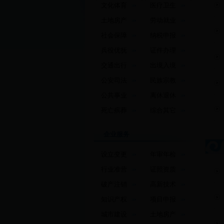
文化体育
医疗卫生
土地房产
劳动就业
社会保障
纳税申报
兵役优抚
证件办理
交通出行
出境入境
公安司法
民族宗教
公共事业
离休退休
死亡殡葬
综合其它
企业服务
设立变更
年审年检
行业准营
证照资质
破产注销
高新技术
知识产权
项目申报
城市建设
土地房产