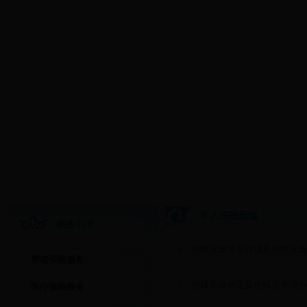
军人伤残抚恤
服务列表
伤残抚恤关系转移及伤残抚恤
养老保险服务
伤残等级评定及伤残证办理办
医疗保险服务