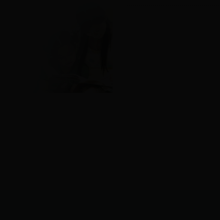
外国人居留许可申请办理
烈属、因公牺牲军人遗属、病
内蒙古自治区伤残人员伤残等级
伤残人员伤残等级评定的法规
残疾军人、伤残人民警察、伤残
退役士兵、转业士官接收安置
本地入伍的退役士兵的安置流
离婚再婚和丧偶再婚登记办事