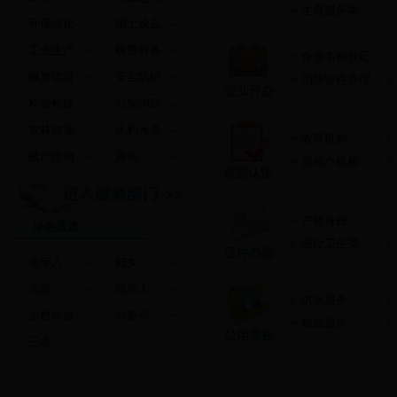
生育服务类
环保绿化
国土设立
工业生产
税费财务
企业名称登记
融资信贷
安全防护
消防证件办理
检验检疫
公安消防
农林牧渔
水利水务
教育机构
破产注销
其他
房地产机构
户籍身份
绿色通道
医疗卫生类
老年人
妇女
儿童
残疾人
供水服务
少数民族
公务员
邮政服务
三农