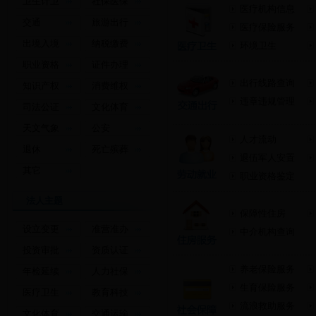
卫生计卫
社保医保
医疗机构信息
交通
旅游出行
医疗保险服务
出境入境
纳税缴费
环境卫生
职业资格
证件办理
出行线路查询
知识产权
消费维权
违章违规管理
司法公证
文化体育
天文气象
公安
人才流动
退休
死亡殡葬
退伍军人安置
其它
职业资格鉴定
法人主题
保障性住房
设立变更
准营准办
中介机构查询
投资审批
资质认证
养老保险服务
年检延续
人力社保
生育保险服务
医疗卫生
教育科技
流浪救助服务
文化体育
交通运输